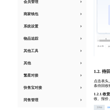
会员管理
商家钱包
系统设置
物品追踪
其他工具
其他
1.2. 
繁星对接
点击表头
条待回收
快售宝对接
1.2.1.收货
收、报价
同售管理