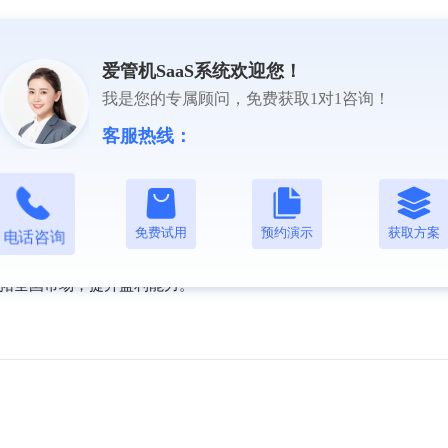
，分货盘点，库存调配，采购销售订单自动同步，手机电脑跨端操作数
避免积压或缺货，让二手机管理更简单。
爱管机SaaS系统欢迎您！
我是您的专属顾问，免费获取1对1咨询！
坏账情况，ERP系统能够自动生成财务凭证，减少人工记账失误。同
本分析，助力商家优化成本结构，增强盈利能力。
客服热线：
馈业务经营现状，为商家备货销售及供应商优化提供决策依据，降低经
免费试用
预约演示
获取方案
电话咨询
拓全国市场，提升盈利能力。